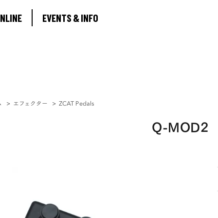
ABOUT
NLINE
EVENTS & INFO
SHOP ONLINE
EVENTS & INFO
ム
>
エフェクター
>
ZCAT Pedals
Q-MOD2
0
MY ACCOUNT