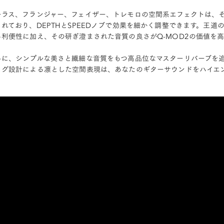
ーラス、フランジャー、フェイザー、トレモロの空間系エフェクトは、
されており、DEPTHとSPEEDノブで効果を細かく調整できます。王道
る利便性に加え、その研ぎ澄まされた音質の良さがQ-MOD2の価値を
らに、シンプルな美さと繊細な音質をもつ高品位なマスターリバーブを
ログ設計による凛とした空間表現は、あなたのギターサウンドをハイエ