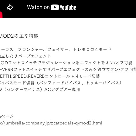
-MOD2の主な特徴
コーラス、フランジャー、フェイザー、トレモロの４モード
独立したリバーブエフェクト
MODフットスイッチでモジュレーション系エフェクトをオン/オフ可能
REVERBフットスイッチでリバーブエフェクトのみを独立でオン/オフ可
EPTH,SPEED,REVERBコントロール + 4モード切替
バイパスモード切替（バッファードバイパス、トゥルーバイパス）
9V（センターマイナス）ACアダプター専用
品ページ
p://umbrella-company.jp/zcatpedals-q-mod2.html