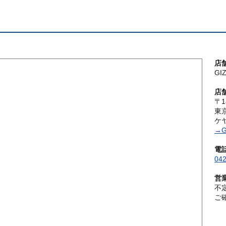
店
G
店
〒1
東
ケ
→G
電
042
営
不
ご