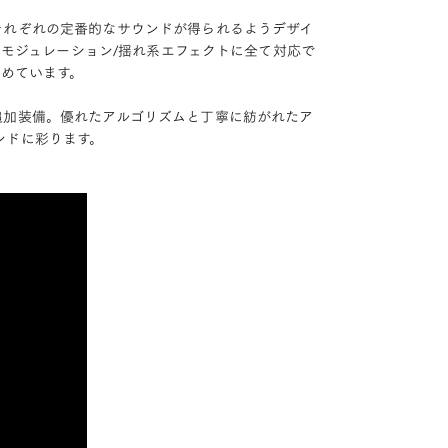
それぞれの定番的なサウンドが得られるようデザイ
のモジュレーション/揺れ系エフェクトに全て対応で
高めています。
追加装備。優れたアルゴリズムと丁寧に紡がれたア
ンドに彩ります。