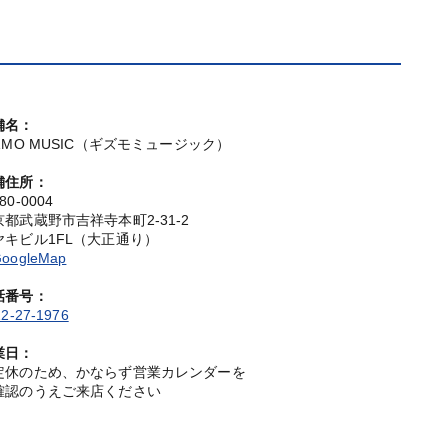
舗名：
IZMO MUSIC（ギズモミュージック）
舗住所：
80-0004
京都武蔵野市吉祥寺本町2-31-2
ヤキビル1FL（大正通り）
oogleMap
話番号：
2-27-1976
業日：
定休のため、かならず営業カレンダーを
確認のうえご来店ください