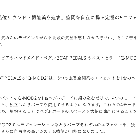
品位サウンドと機能美を追求。空間を自在に操る定番の5エフ
り気のないデザインながらも北欧の気品を感じさせる佇まい。そして音
求。
ビアのハンドメイド・ペダル ZCAT PEDALS のベストセラー “Q-M
AT PEDALSの”Q-MOD2“は、5つの定番空間系のエフェクトを1
。
ンパクトなQ-MOD2を1台ペダルボードに組み込むだけで、4つのモー
）と、独立したリバーブを使用できるようになります。これらの4モー
ため、集約することでペダルボードのスペースを大幅に節約にすること
-MOD2ではモジュレーション系とリバーブそれぞれのエフェクトを、独
、さらに自由度の高いシステム構築が可能になりました。