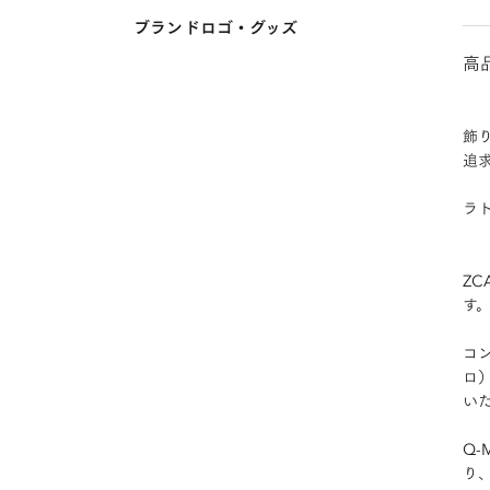
ブランドロゴ・グッズ
高
飾
追
ラト
ZC
す
コ
ロ
い
Q
り