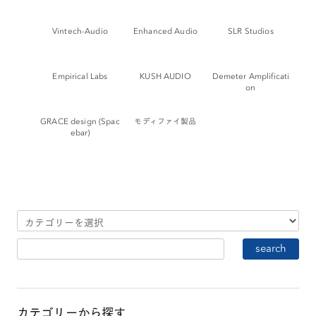
Vintech-Audio
Enhanced Audio
SLR Studios
Empirical Labs
KUSH AUDIO
Demeter Amplificati
on
GRACE design (Spac
モディファイ製品
ebar)
カテゴリーから探す