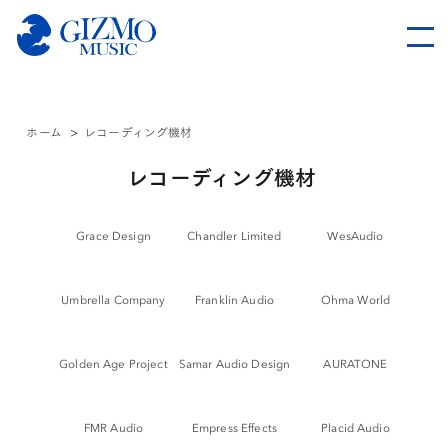
ホーム
>
レコーディング機材
レコーディング機材
Grace Design
Chandler Limited
WesAudio
Umbrella Company
Franklin Audio
Ohma World
Golden Age Project
Samar Audio Design
AURATONE
FMR Audio
Empress Effects
Placid Audio