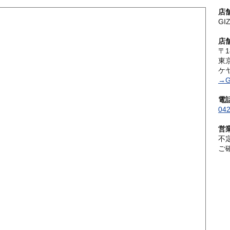
店
G
店
〒1
東
ケ
→G
電
042
営
不
ご