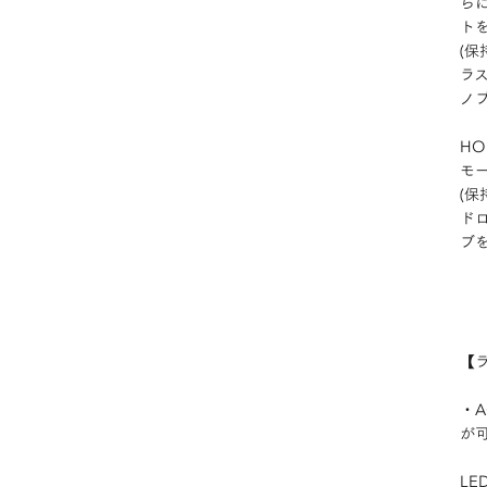
ら
トを
(保
ラ
ノ
HO
モ
(保
ド
ブ
【
・
が
L