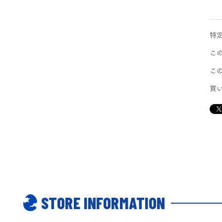
特
こ
こ
買
STORE INFORMATION