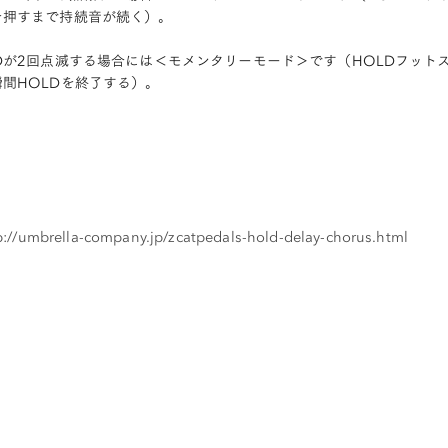
を押すまで持続音が続く）。
EDが2回点滅する場合には＜モメンタリーモード＞です（HOLDフッ
瞬間HOLDを終了する）。
p://umbrella-company.jp/zcatpedals-hold-delay-chorus.html