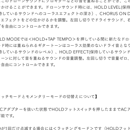
にこのドローンサウンドにソロギターなどの音を重ねることができ、こ
かけることができます。ドローンサウンド時には、HOLD LEVEL(保持
持しているサウンドへのコーラスエフェクトの深さ）、CHORUS ON 
スエフェクトをどの位かけるかを調整。左回し切りでドライサウンド、
ブを自由にコントロールできます。
LD MODEでは＜HOLD+TAP TEMPO＞を押している間に新た
ード時には重ねられるギタートーンはコーラス効果のないドライ音となりま
持しているサウンドのレベル）、HOLD EFFECT(保持しているサウンド
ローンに対して音を重ねるサウンドの音量調整。左回し切りで音量ゼロ
を自由にコントロールできます。
ラッチモードとモメンタリーモードの切替えについて】
ACアダプターを抜いた状態でHOLDフットスイッチを押したままでAC
可能です。
EDが1回だけ点滅する場合には＜ラッチングモード＞です（HOLDフッ