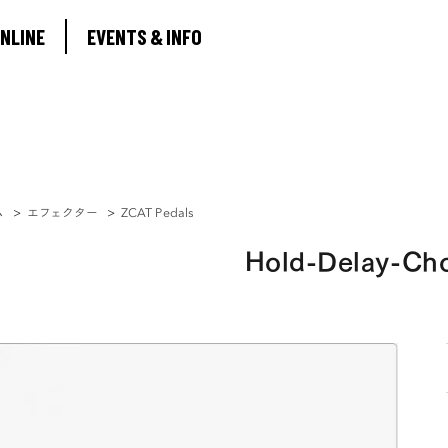
ABOUT
NLINE
EVENTS & INFO
SHOP ONLINE
EVENTS & INFO
ム
>
エフェクター
>
ZCAT Pedals
Hold-Delay-Ch
0
MY ACCOUNT