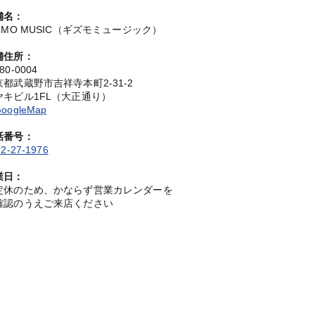
舗名：
IZMO MUSIC（ギズモミュージック）
舗住所：
80-0004
京都武蔵野市吉祥寺本町2-31-2
ヤキビル1FL（大正通り）
oogleMap
話番号：
2-27-1976
業日：
定休のため、かならず営業カレンダーを
確認のうえご来店ください