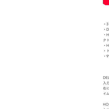
・
・D
・H
ク
・H
・
・
DE
入
右
イ
HO