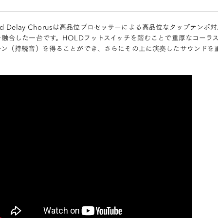
ld-Delay-Chorusは高品位プロセッサーによる高品位なタップテンポ
を融合した一台です。HOLDフットスイッチを踏むことで重厚なコーラ
ーン（持続音）を得ることができ、さらにその上に演奏したサウンドを