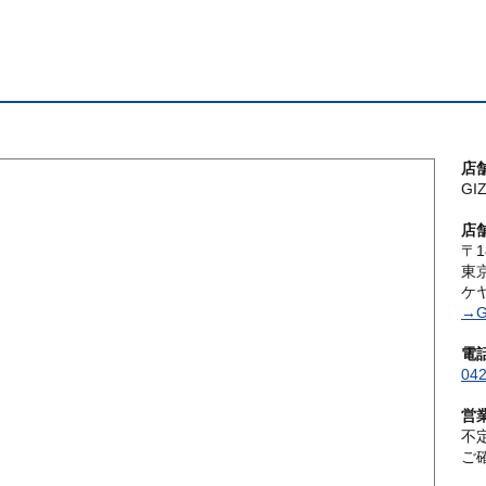
店
G
店
〒1
東
ケ
→G
電
042
営
不
ご