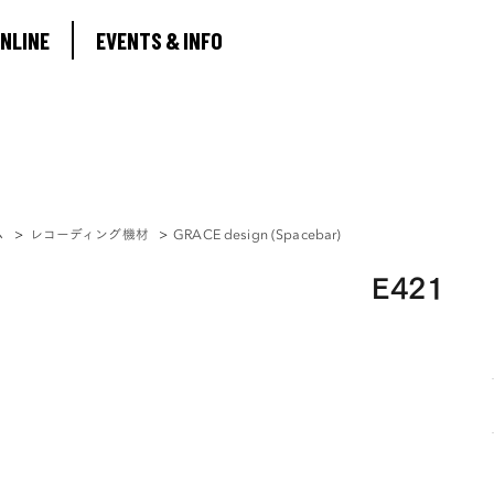
ABOUT
NLINE
EVENTS & INFO
SHOP ONLINE
EVENTS & INFO
ム
>
レコーディング機材
>
GRACE design (Spacebar)
E421
0
MY ACCOUNT