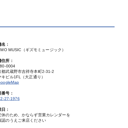
舗名：
IZMO MUSIC（ギズモミュージック）
舗住所：
80-0004
京都武蔵野市吉祥寺本町2-31-2
ヤキビル1FL（大正通り）
oogleMap
話番号：
2-27-1976
業日：
定休のため、かならず営業カレンダーを
確認のうえご来店ください