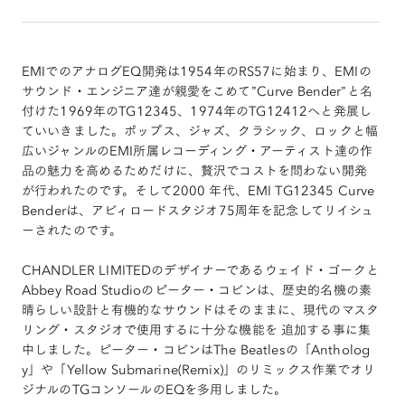
EMIでのアナログEQ開発は1954年のRS57に始まり、EMIの
サウンド・エンジニア達が親愛をこめて”Curve Bender”と名
付けた1969年のTG12345、1974年のTG12412へと発展し
ていいきました。ポップス、ジャズ、クラシック、ロックと幅
広いジャンルのEMI所属レコーディング・アーティスト達の作
品の魅力を高めるためだけに、贅沢でコストを問わない開発
が行われたのです。そして2000 年代、EMI TG12345 Curve
Benderは、アビィロードスタジオ75周年を記念してリイシュ
ーされたのです。
CHANDLER LIMITEDのデザイナーであるウェイド・ゴークと
Abbey Road Studioのピーター・コビンは、歴史的名機の素
晴らしい設計と有機的なサウンドはそのままに、現代のマスタ
リング・スタジオで使用するに十分な機能を 追加する事に集
中しました。ピーター・コビンはThe Beatlesの「Antholog
y」や「Yellow Submarine(Remix)」のリミックス作業でオリ
ジナルのTGコンソールのEQを多用しました。