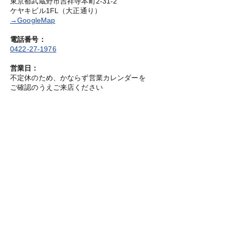
東京都武蔵野市吉祥寺本町2-31-2
ケヤキビル1FL（大正通り）
→GoogleMap
電話番号：
0422-27-1976
営業日：
不定休のため、かならず営業カレンダーを
ご確認のうえご来店ください