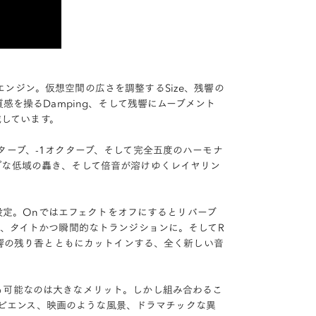
ンジン。仮想空間の広さを調整するSize、残響の
感を操るDamping、そして残響にムーブメント
載しています。
ターブ、-1オクターブ、そして完全五度のハーモナ
プな低域の轟き、そして倍音が溶けゆくレイヤリン
ら設定。Onではエフェクトをオフにするとリバーブ
れ、タイトかつ瞬間的なトランジションに。そしてR
残響の残り香とともにカットインする、全く新しい音
も可能なのは大きなメリット。しかし組み合わるこ
アンビエンス、映画のような風景、ドラマチックな異