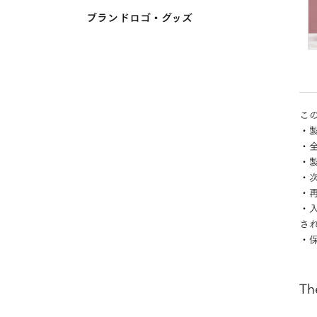
ブランドロゴ・グッズ
こ
・製
・
・
・
・
・
さ
・
Th