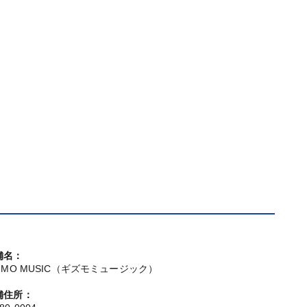
舗名：
IZMO MUSIC（ギズモミュージック）
舗住所：