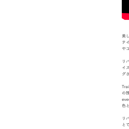
美
テ
やコ
リ
イ
グ
T
の
e
色
リ
と