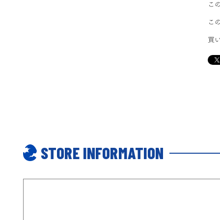
こ
こ
買
STORE INFORMATION