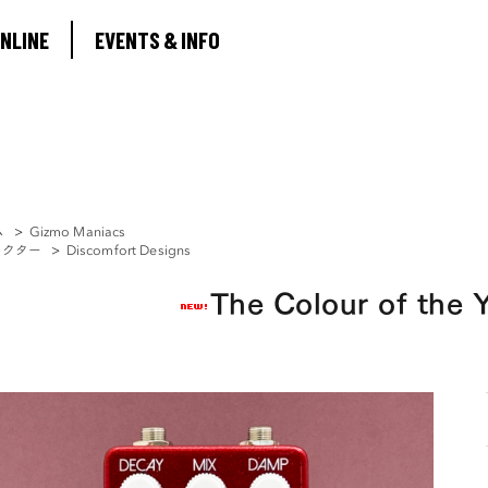
ABOUT
NLINE
EVENTS & INFO
SHOP ONLINE
EVENTS & INFO
ム
>
Gizmo Maniacs
ェクター
>
Discomfort Designs
The Colour of the 
0
MY ACCOUNT