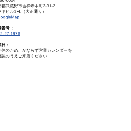
80-0004
京都武蔵野市吉祥寺本町2-31-2
ヤキビル1FL（大正通り）
oogleMap
話番号：
2-27-1976
業日：
定休のため、かならず営業カレンダーを
確認のうえご来店ください