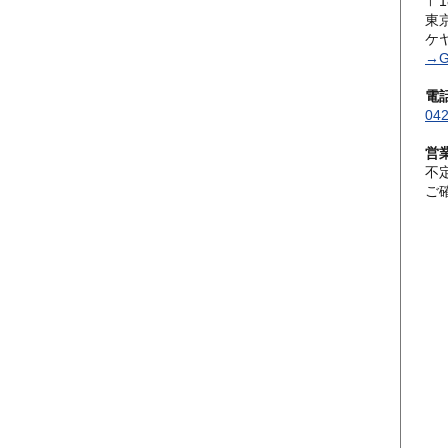
〒1
東
ケ
→G
電
042
営
不
ご