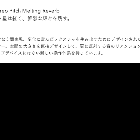
reo Pitch Melting Reverb
き星は紅く、鮮烈な輝きを残す。
大な空間表現、変化に富んだテクスチャを生み出すためにデザインされた
サー。空間の大きさを直接デザインして、更に反射する音のリアクショ
ーブデバイスにはない新しい操作体系を持っています。