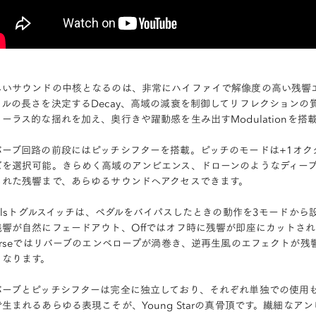
しいサウンドの中核となるのは、非常にハイファイで解像度の高い残響エ
イルの長さを決定するDecay、高域の減衰を制御してリフレクションの質
ーラス的な揺れを加え、奥行きや躍動感を生み出すModulationを搭
バーブ回路の前段にはピッチシフターを搭載。ピッチのモードは+1オク
ズを選択可能。きらめく高域のアンビエンス、ドローンのようなディー
された残響まで、あらゆるサウンドへアクセスできます。
railsトグルスイッチは、ペダルをバイパスしたときの動作を3モードか
残響が自然にフェードアウト、Offではオフ時に残響が即座にカットさ
verseではリバーブのエンベロープが渦巻き、逆再生風のエフェクトが
となります。
バーブとピッチシフターは完全に独立しており、それぞれ単独での使用
で生まれるあらゆる表現こそが、Young Starの真骨頂です。繊細な