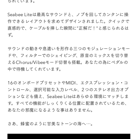
られています。
Seabee Liteは最高なサウンドと、ノブを回してカンタンに操
作できるレイアウトを求めてデザインされました。クイックで
直感的で、ケーブルを挿した瞬間に”正解だ！”と感じられるは
ず。
サウンドの動きや息遣いを形作る三つのモジュレーションモー
ドや、フィルターでのシェイピング、原音のミックスを切り替
えるChorus/Vibeeモード切替も搭載。あなたの為にペダルの
中で待機してくれています。
16のオンボードプリセットやMIDI、エクスプレッション・コ
ントロール、選択可能な入力レベル、2つのステレオ出力オプ
ションなども備え、Seabee Liteはあらゆる環境にマッチしま
す。すべての機能がしっくりくる位置に配置されているため、
あなたの邪魔になるような事はありません。
さあ、蜂蜜のように甘美なトーンの海へ…。