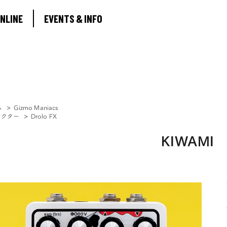
ABOUT
NLINE
EVENTS & INFO
SHOP ONLINE
EVENTS & INFO
ム
>
Gizmo Maniacs
ェクター
>
Drolo FX
KIWAMI
0
MY ACCOUNT