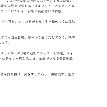
、互いに完全に逆の方向にスイープするのが最大
母音的な要素を強めるフォルマントフィルターとな
サウンドながらも、非常に新感覚な世界観。
ことも可能。サウンドがまるで生き物のように躍動
足すのも自由自在。艷やかな彩りだけでなく、咆哮
しょう。
エイリアサーの3種の追加エフェクトを搭載。フィ
ンセサイザー的な妖しさ、金属がうなる倍音の戯
。音を捻じ曲げ、引きずりまわし、再構築する魔法