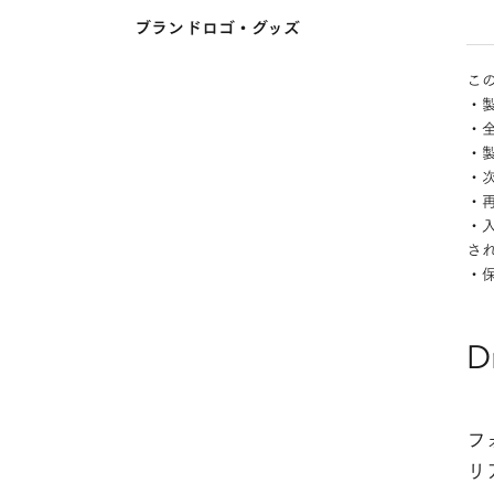
ブランドロゴ・グッズ
こ
・製
・
・
・
・
・
さ
・
D
フ
リ