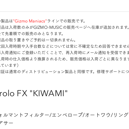
の製品は
”Gizmo Maniacs”
ラインでの販売です。
品は入荷数のみがGIZMO-MUSICの販売ページへ在庫が追加されます
全て先着順での販売のみとなります。
製品の取り置きやご予約は一切承れません。
次回入荷時期や入手台数などについては常に不確定なため回答できませ
再入荷通知にご登録いただくことで、再入荷時にメール通知を受信できま
入荷時の仕入価格より換算されるため、販売価格は入荷ごとに異なります。
れています）
保証は通常のディストリビューション製品と同様です。修理サポートに
rolo FX "KIWAMI"
ォルマントフィルター/エンベロープ/オートワウ/リング
アサー