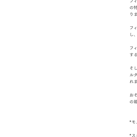
フ
の
り
フ
し
フ
す
そ
ル
れ
お
の
*
*