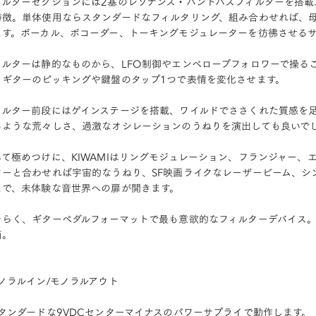
ィルターセクションには2基のレゾナンス・バンドパスフィルターを搭載
特徴。単体使用ならスタンダードなフィルタリング、組み合わせれば、
ます。ボーカル、ボコーダー、トーキングモジュレーターを彷彿させる
ィルターは静的なものから、LFO制御やエンベロープフォロワーで操る
、ギターのピッキングや鍵盤のタップ1つで表情を変化させます。
ィルター前段にはゲインステージを搭載、ワイルドでささくれた質感を
るような荒々しさ、過激なオシレーションのうねりを演出しても良いで
して極めつけに、KIWAMIはリングモジュレーション、フランジャー、
ターと合わせれば宇宙的なうねり、SF映画ライクなレーザービーム、シ
まで、未体験な音世界への扉が開きます。
そらく、ギターペダルフォーマットで最も意欲的なフィルターデバイス
箱。
モノラルイン/モノラルアウト
スタンダードな9VDCセンターマイナスのパワーサプライで動作します。