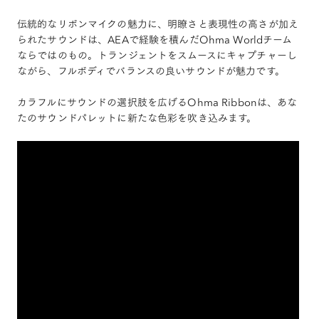
伝統的なリボンマイクの魅力に、明瞭さと表現性の高さが加え
られたサウンドは、AEAで経験を積んだOhma Worldチーム
ならではのもの。トランジェントをスムースにキャプチャーし
ながら、フルボディでバランスの良いサウンドが魅力です。
カラフルにサウンドの選択肢を広げるOhma Ribbonは、あな
たのサウンドパレットに新たな色彩を吹き込みます。