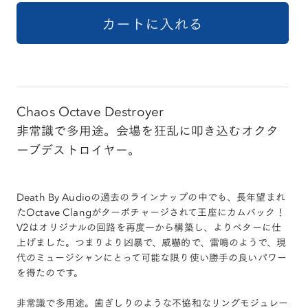
Chaos Octave Destroyer
非常識で多用途。会場を狂乱に叩き込むオクタ
ーブデストロイヤー。
Death By Audioの過去のラインナップの中でも、長年望まれ
たOctave Clangがターボチャージされて王座にカムバック！
V2はオリジナルの回路を再度一から構築し、よりベターに仕
上げました。つまりより凶暴で、威嚇的で、雷鳴のようで、現
代のミュージシャンにとって可能な限り使い勝手の良いパワー
を得たのです。
非常識で多用途。歯ぎしりのような不協和なリングモジュレー