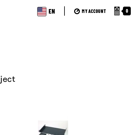
EN
0
MY ACCOUNT
ject