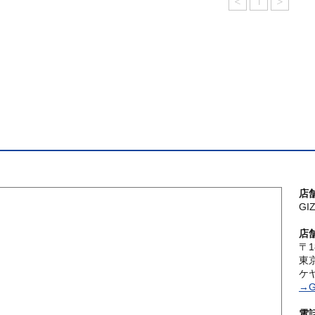
<
1
>
店
G
店
〒1
東
ケ
→G
電