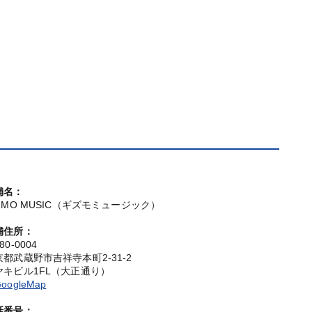
舗名：
IZMO MUSIC（ギズモミュージック）
舗住所：
80-0004
京都武蔵野市吉祥寺本町2-31-2
ヤキビル1FL（大正通り）
oogleMap
話番号：