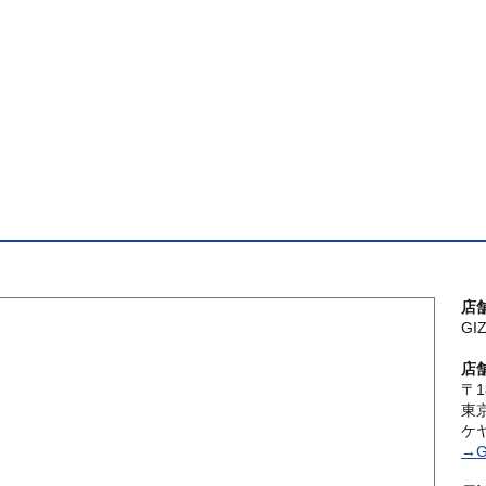
店
G
店
〒1
東
ケ
→G