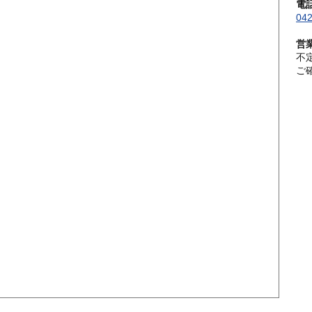
電
042
営
不
ご