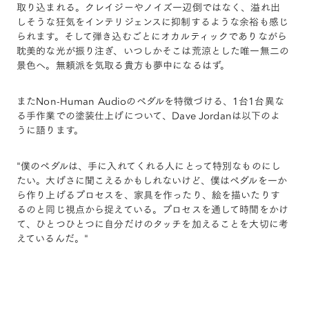
取り込まれる。クレイジーやノイズ一辺倒ではなく、溢れ出
しそうな狂気をインテリジェンスに抑制するような余裕も感じ
られます。そして弾き込むごとにオカルティックでありながら
耽美的な光が振り注ぎ、いつしかそこは荒涼とした唯一無二の
景色へ。無頼派を気取る貴方も夢中になるはず。
またNon-Human Audioのペダルを特徴づける、1台1台異な
る手作業での塗装仕上げについて、Dave Jordanは以下のよ
うに語ります。
"僕のペダルは、手に入れてくれる人にとって特別なものにし
たい。大げさに聞こえるかもしれないけど、僕はペダルを一か
ら作り上げるプロセスを、家具を作ったり、絵を描いたりす
るのと同じ視点から捉えている。プロセスを通して時間をかけ
て、ひとつひとつに自分だけのタッチを加えることを大切に考
えているんだ。"